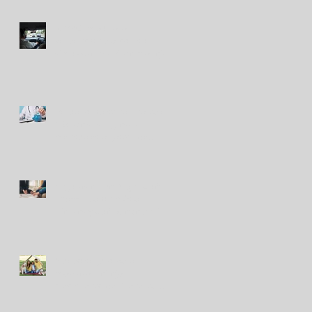
RIMAC impulsa la
prevención vial con su
simulador móvil de manejo
Peruanos destinan hasta el
10% de sus ingresos
mensuales a gastos de
salud
Seguros en Perú: ¿en qué
indemnizaron más a
clientes y qué puede venir?
Nuevo seguro para
mascotas refleja
crecimiento del bienestar
animal en Perú