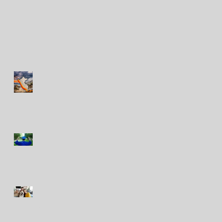
Niño Costero: cuatro
acciones para proteger el
hogar ante lluvias e
inundaciones
Seguro de fondo
universitario, ¿desde
cuándo se planifica? La
tendencia que gana terreno
El vínculo con las mascotas
crece: cómo cuidar su salud
y prevenir gastos
inesperados