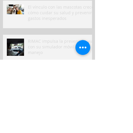
El vínculo con las mascotas crece:
cómo cuidar su salud y prevenir
gastos inesperados
RIMAC impulsa la prevención vial
con su simulador móvil de
manejo
Peruanos destinan hasta el 10%
de sus ingresos mensuales a
gastos de salud
Seguros en Perú: ¿en qué
indemnizaron más a clientes y
qué puede venir?