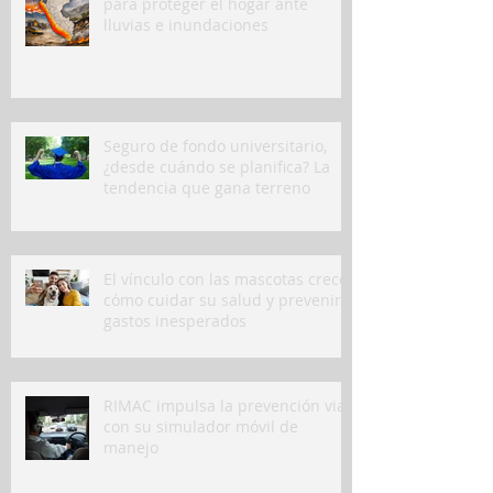
para proteger el hogar ante
lluvias e inundaciones
Seguro de fondo universitario,
¿desde cuándo se planifica? La
tendencia que gana terreno
El vínculo con las mascotas crece:
cómo cuidar su salud y prevenir
gastos inesperados
RIMAC impulsa la prevención vial
con su simulador móvil de
manejo