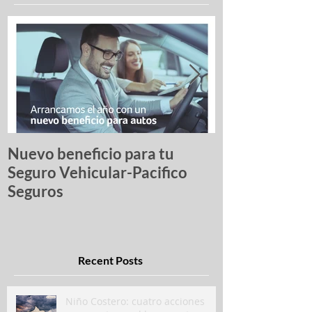
Nuevo beneficio para tu
Una lista de p
Seguro Vehicular-Pacifico
autos más ro
Seguros
Recent Posts
Niño Costero: cuatro acciones