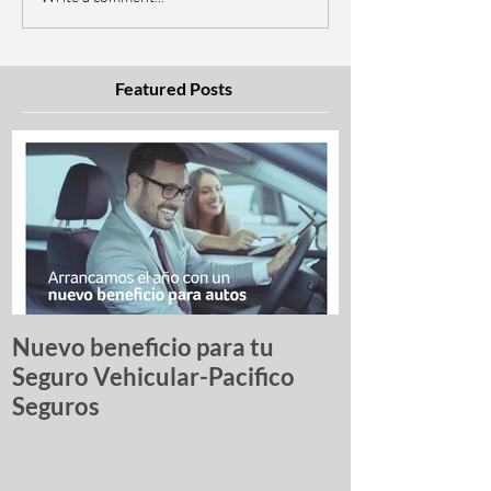
Featured Posts
Nuevo beneficio para tu
Una lista de p
Seguro Vehicular-Pacifico
autos más ro
Seguros