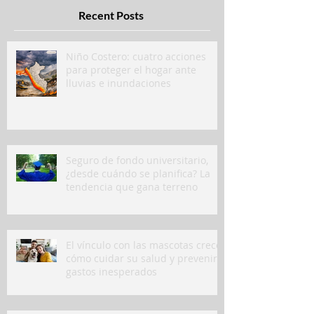
Recent Posts
Niño Costero: cuatro acciones
para proteger el hogar ante
lluvias e inundaciones
Seguro de fondo universitario,
¿desde cuándo se planifica? La
tendencia que gana terreno
El vínculo con las mascotas crece:
cómo cuidar su salud y prevenir
gastos inesperados