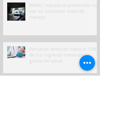
RIMAC impulsa la prevención vial
con su simulador móvil de
manejo
Peruanos destinan hasta el 10%
de sus ingresos mensuales a
gastos de salud
Seguros en Perú: ¿en qué
indemnizaron más a clientes y
qué puede venir?
Nuevo seguro para mascotas
refleja crecimiento del bienestar
animal en Perú