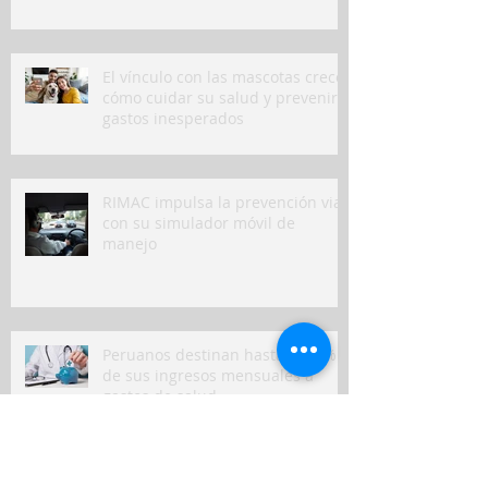
El vínculo con las mascotas crece:
cómo cuidar su salud y prevenir
gastos inesperados
RIMAC impulsa la prevención vial
con su simulador móvil de
manejo
Peruanos destinan hasta el 10%
de sus ingresos mensuales a
gastos de salud
Seguros en Perú: ¿en qué