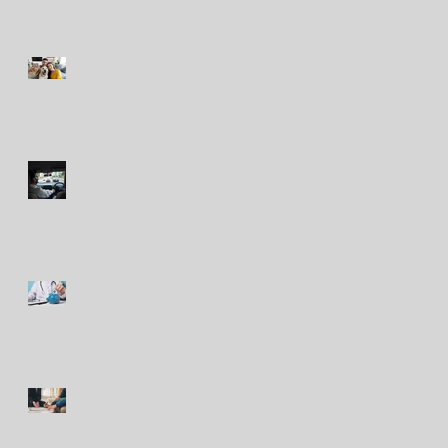
tendencia que gana terreno
El vínculo con las mascotas
crece: cómo cuidar su salud
y prevenir gastos
inesperados
RIMAC impulsa la
prevención vial con su
simulador móvil de manejo
Peruanos destinan hasta el
10% de sus ingresos
mensuales a gastos de
salud
Seguros en Perú: ¿en qué
indemnizaron más a
clientes y qué puede venir?