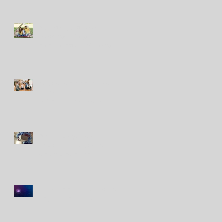
Nuevo seguro para
mascotas refleja
crecimiento del bienestar
animal en Perú
Seguros de viviendas contra
sismos: ¿cuáles son las
coberturas y los costos?
Avanza proyecto para
impulsar un seguro de
desempleo en Perú
La IA acelera la atención de
seguros vehiculares