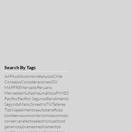
Search By Tags
AAP
Audi
Automóviles
Autos
Chile
Consejos
Consideraciones
IGV
MAPFRE
MercadoPeruano
Mercedes
Multas
Neumáticos
PYMES
Pacifico
Pacífico Seguros
Rendimiento
SegundaMano
Siniestro
TIV
Talleres
Tips
Viaje
alimentos
auto
beneficiso
bomberos
com
comer
comida
comodo
conservar
efectos
electrónicas
food
genericos
jóvenes
medicamentos