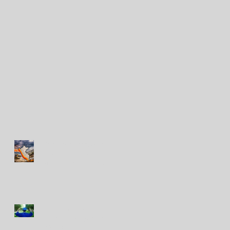
Niño Costero: cuatro
acciones para proteger el
hogar ante lluvias e
inundaciones
Seguro de fondo
universitario, ¿desde
cuándo se planifica? La