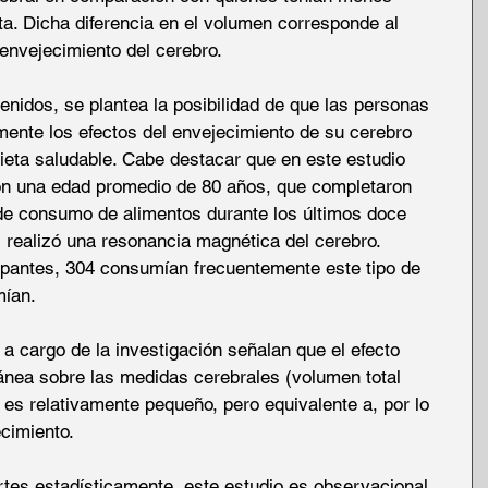
ta. Dicha diferencia en el volumen corresponde al 
nvejecimiento del cerebro.  
tenidos, se plantea la posibilidad de que las personas 
mente los efectos del envejecimiento de su cerebro 
eta saludable. Cabe destacar que en este estudio 
on una edad promedio de 80 años, que completaron 
de consumo de alimentos durante los últimos doce 
 realizó una resonancia magnética del cerebro. 
cipantes, 304 consumían frecuentemente este tipo de 
ían. 
s a cargo de la investigación señalan que el efecto 
ránea sobre las medidas cerebrales (volumen total 
) es relativamente pequeño, pero equivalente a, por lo 
imiento.  
rtes estadísticamente, este estudio es observacional, 