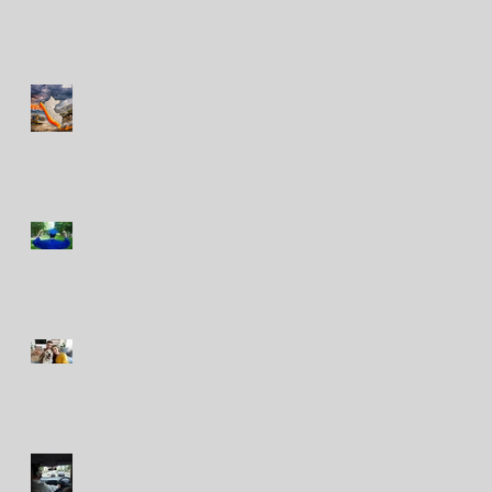
Niño Costero: cuatro
acciones para proteger el
hogar ante lluvias e
inundaciones
Seguro de fondo
universitario, ¿desde
cuándo se planifica? La
tendencia que gana terreno
El vínculo con las mascotas
crece: cómo cuidar su salud
y prevenir gastos
inesperados
RIMAC impulsa la
prevención vial con su