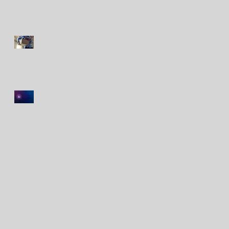
coberturas y los costos?
Avanza proyecto para
impulsar un seguro de
desempleo en Perú
La IA acelera la atención de
seguros vehiculares