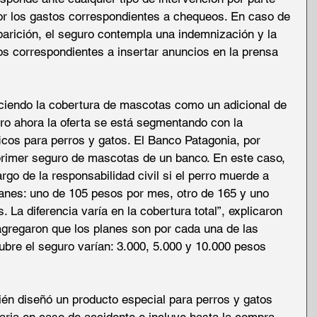
or los gastos correspondientes a chequeos. En caso de 
arición, el seguro contempla una indemnización y la 
s correspondientes a insertar anuncios en la prensa 
ciendo la cobertura de mascotas como un adicional de 
ero ahora la oferta se está segmentando con la 
icos para perros y gatos. El Banco Patagonia, por 
primer seguro de mascotas de un banco. En este caso, 
go de la responsabilidad civil si el perro muerde a 
lanes: uno de 105 pesos por mes, otro de 165 y uno 
a diferencia varía en la cobertura total”, explicaron 
agregaron que los planes son por cada una de las 
bre el seguro varían: 3.000, 5.000 y 10.000 pesos 
én diseñó un producto especial para perros y gatos 
naria en caso de accidente e incluye hasta la compra 