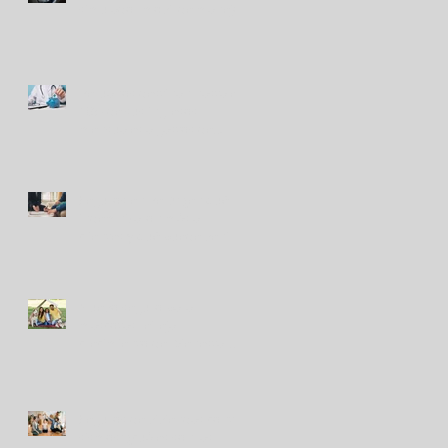
simulador móvil de manejo
Peruanos destinan hasta el
10% de sus ingresos
mensuales a gastos de
salud
Seguros en Perú: ¿en qué
indemnizaron más a
clientes y qué puede venir?
Nuevo seguro para
mascotas refleja
crecimiento del bienestar
animal en Perú
Seguros de viviendas contra
sismos: ¿cuáles son las