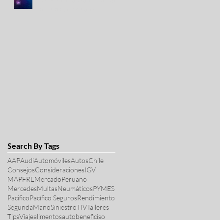
La IA acelera la atención de
seguros vehiculares
Search By Tags
AAP
Audi
Automóviles
Autos
Chile
Consejos
Consideraciones
IGV
MAPFRE
MercadoPeruano
Mercedes
Multas
Neumáticos
PYMES
Pacifico
Pacífico Seguros
Rendimiento
SegundaMano
Siniestro
TIV
Talleres
Tips
Viaje
alimentos
auto
beneficiso