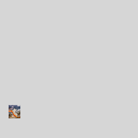
Niño Costero: cuatro
acciones para proteger el
hogar ante lluvias e
inundaciones