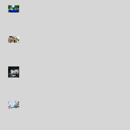
Seguro de fondo
universitario, ¿desde
cuándo se planifica? La
tendencia que gana terreno
El vínculo con las mascotas
crece: cómo cuidar su salud
y prevenir gastos
inesperados
RIMAC impulsa la
prevención vial con su
simulador móvil de manejo
Peruanos destinan hasta el
10% de sus ingresos
mensuales a gastos de
salud