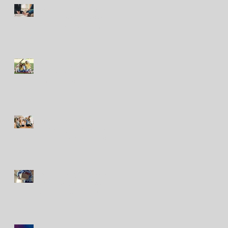
Seguros en Perú: ¿en qué
indemnizaron más a
clientes y qué puede venir?
Nuevo seguro para
mascotas refleja
crecimiento del bienestar
animal en Perú
Seguros de viviendas contra
sismos: ¿cuáles son las
coberturas y los costos?
Avanza proyecto para
impulsar un seguro de
desempleo en Perú