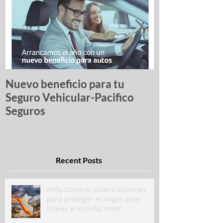
Nuevo beneficio para tu
Una lista de p
Seguro Vehicular-Pacifico
autos más ro
Seguros
Recent Posts
Niño Costero: cuatro acciones
para proteger el hogar ante
lluvias e inundaciones