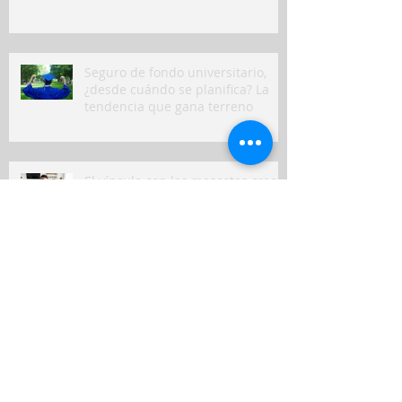
Seguro de fondo universitario,
¿desde cuándo se planifica? La
tendencia que gana terreno
El vínculo con las mascotas crece:
cómo cuidar su salud y prevenir
gastos inesperados
RIMAC impulsa la prevención vial
con su simulador móvil de
manejo