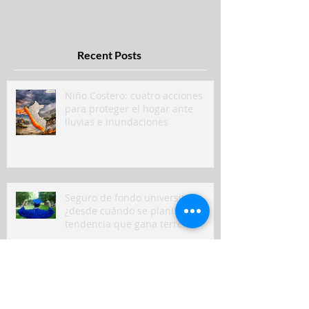
Recent Posts
Niño Costero: cuatro acciones
para proteger el hogar ante
lluvias e inundaciones
Seguro de fondo universitario,
¿desde cuándo se planifica? La
tendencia que gana terreno
El vínculo con las mascotas crece:
cómo cuidar su salud y prevenir
gastos inesperados