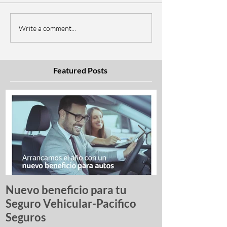
Write a comment...
Featured Posts
Nuevo beneficio para tu
Una lista de p
Seguro Vehicular-Pacifico
autos más ro
Seguros