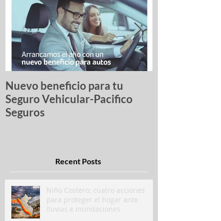
Nuevo beneficio para tu
Una lista de p
Seguro Vehicular-Pacifico
autos más ro
Seguros
Recent Posts
Niño Costero: cuatro acciones
para proteger el hogar ante
lluvias e inundaciones