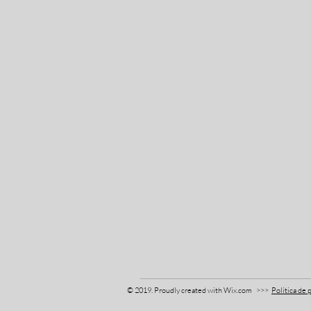
© 2019. Proudly created with
Wix.com
>>>
Política de 