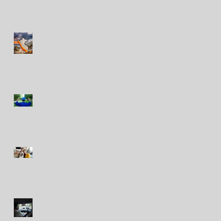
Niño Costero: cuatro
acciones para proteger el
hogar ante lluvias e
inundaciones
Seguro de fondo
universitario, ¿desde
cuándo se planifica? La
tendencia que gana terreno
El vínculo con las mascotas
crece: cómo cuidar su salud
y prevenir gastos
inesperados
RIMAC impulsa la
prevención vial con su
simulador móvil de manejo