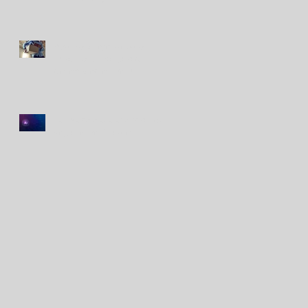
Avanza proyecto para
impulsar un seguro de
desempleo en Perú
La IA acelera la atención de
seguros vehiculares