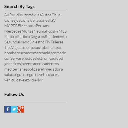
Search By Tags
AAP
Audi
Automóviles
Autos
Chile
Consejos
Consideraciones
IGV
MAPFRE
MercadoPeruano
Mercedes
Multas
Neumáticos
PYMES
Pacifico
Pacífico Seguros
Rendimiento
SegundaMano
Siniestro
TIV
Talleres
Tips
Viaje
alimentos
auto
beneficiso
bomberos
com
comer
comida
comodo
conservar
efectos
electrónicas
food
genericos
jóvenes
medicamentos
mediterranea
pólizas
refrigeradora
salud
seguro
seguros
vehiculares
vehículos
vejez
vida
vivir
Follow Us