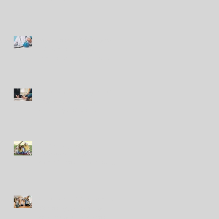
Peruanos destinan hasta el
10% de sus ingresos
mensuales a gastos de
salud
Seguros en Perú: ¿en qué
indemnizaron más a
clientes y qué puede venir?
Nuevo seguro para
mascotas refleja
crecimiento del bienestar
animal en Perú
Seguros de viviendas contra
sismos: ¿cuáles son las
coberturas y los costos?