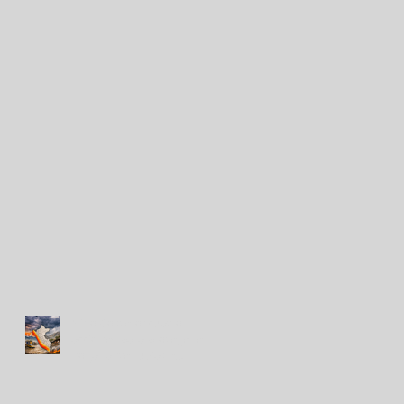
Niño Costero: cuatro
acciones para proteger el
hogar ante lluvias e
inundaciones