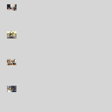
Seguros en Perú: ¿en qué
indemnizaron más a
clientes y qué puede venir?
Nuevo seguro para
mascotas refleja
crecimiento del bienestar
animal en Perú
Seguros de viviendas contra
sismos: ¿cuáles son las
coberturas y los costos?
Avanza proyecto para
impulsar un seguro de
desempleo en Perú