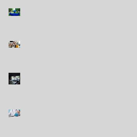
Seguro de fondo
universitario, ¿desde
cuándo se planifica? La
tendencia que gana terreno
El vínculo con las mascotas
crece: cómo cuidar su salud
y prevenir gastos
inesperados
RIMAC impulsa la
prevención vial con su
simulador móvil de manejo
Peruanos destinan hasta el
10% de sus ingresos
mensuales a gastos de
salud