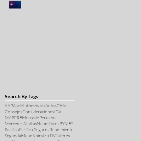
La IA acelera la atención de
seguros vehiculares
Search By Tags
AAP
Audi
Automóviles
Autos
Chile
Consejos
Consideraciones
IGV
MAPFRE
MercadoPeruano
Mercedes
Multas
Neumáticos
PYMES
Pacifico
Pacífico Seguros
Rendimiento
SegundaMano
Siniestro
TIV
Talleres