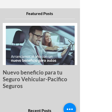
Featured Posts
Nuevo beneficio para tu
Una lista de p
Seguro Vehicular-Pacifico
autos más ro
Seguros
Recent Posts