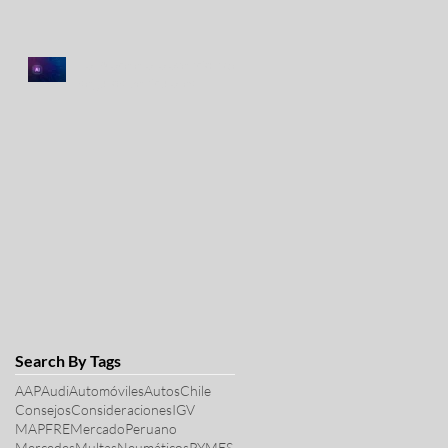
La IA acelera la atención de
seguros vehiculares
Search By Tags
AAP
Audi
Automóviles
Autos
Chile
Consejos
Consideraciones
IGV
MAPFRE
MercadoPeruano
Mercedes
Multas
Neumáticos
PYMES