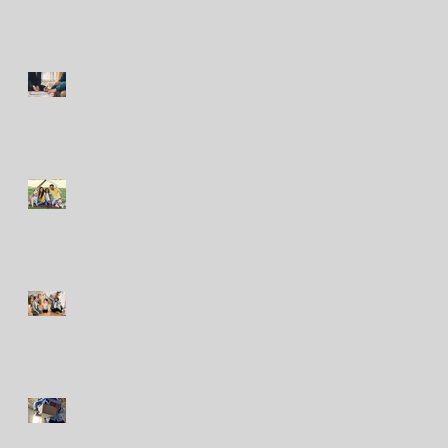
mensuales a gastos de
salud
Seguros en Perú: ¿en qué
indemnizaron más a
clientes y qué puede venir?
Nuevo seguro para
mascotas refleja
crecimiento del bienestar
animal en Perú
Seguros de viviendas contra
sismos: ¿cuáles son las
coberturas y los costos?
Avanza proyecto para
impulsar un seguro de
desempleo en Perú