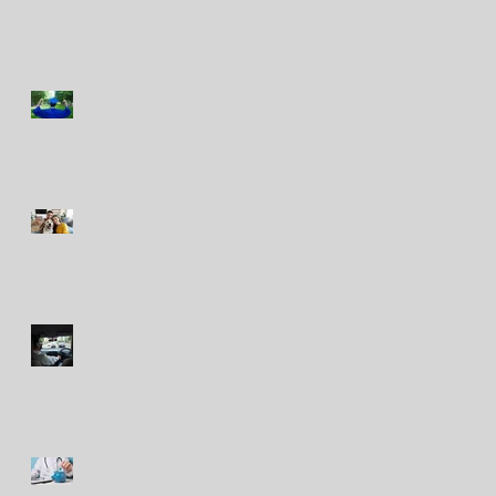
hogar ante lluvias e
inundaciones
Seguro de fondo
universitario, ¿desde
cuándo se planifica? La
tendencia que gana terreno
El vínculo con las mascotas
crece: cómo cuidar su salud
y prevenir gastos
inesperados
RIMAC impulsa la
prevención vial con su
simulador móvil de manejo
Peruanos destinan hasta el
10% de sus ingresos