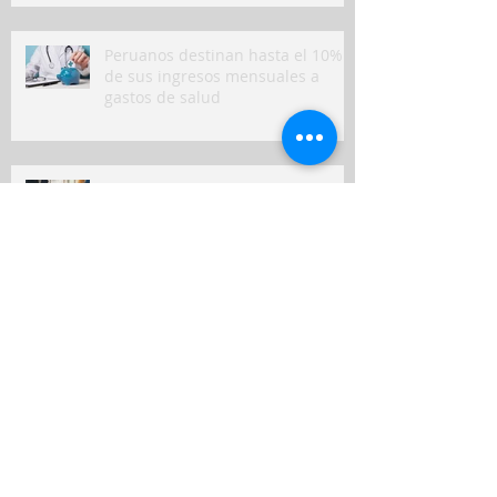
Peruanos destinan hasta el 10%
de sus ingresos mensuales a
gastos de salud
Seguros en Perú: ¿en qué
indemnizaron más a clientes y
qué puede venir?
Nuevo seguro para mascotas
refleja crecimiento del bienestar
animal en Perú
Seguros de viviendas contra
sismos: ¿cuáles son las