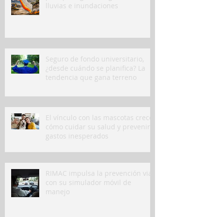
lluvias e inundaciones
Seguro de fondo universitario,
¿desde cuándo se planifica? La
tendencia que gana terreno
El vínculo con las mascotas crece:
cómo cuidar su salud y prevenir
gastos inesperados
RIMAC impulsa la prevención vial
con su simulador móvil de
manejo