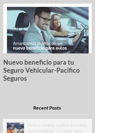
Nuevo beneficio para tu
Una lista de p
Seguro Vehicular-Pacifico
autos más ro
Seguros
Recent Posts
Niño Costero: cuatro acciones
para proteger el hogar ante