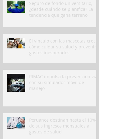
Seguro de fondo universitario,
¿desde cuándo se planifica? La
tendencia que gana terreno
El vínculo con las mascotas crece:
cómo cuidar su salud y prevenir
gastos inesperados
RIMAC impulsa la prevención vial
con su simulador móvil de
manejo
Peruanos destinan hasta el 10%
de sus ingresos mensuales a
gastos de salud