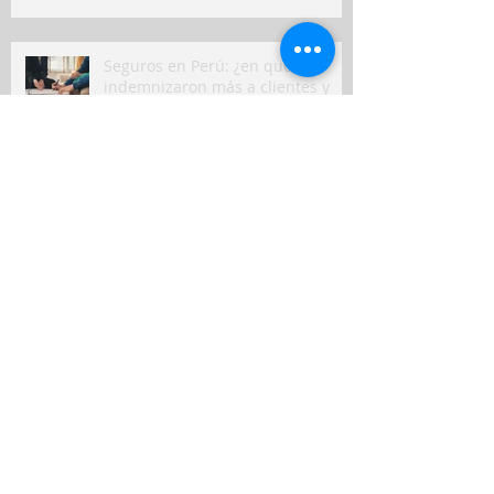
Seguros en Perú: ¿en qué
indemnizaron más a clientes y
qué puede venir?
Nuevo seguro para mascotas
refleja crecimiento del bienestar
animal en Perú
Seguros de viviendas contra
sismos: ¿cuáles son las
coberturas y los costos?
Avanza proyecto para impulsar