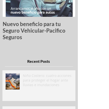
Nuevo beneficio para tu
Una lista de p
Seguro Vehicular-Pacifico
autos más ro
Seguros
Recent Posts
Niño Costero: cuatro acciones
para proteger el hogar ante
lluvias e inundaciones