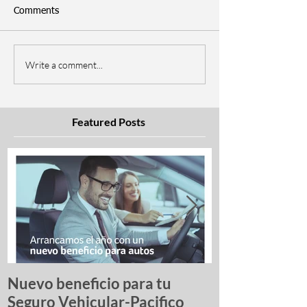
Comments
Write a comment...
Featured Posts
Nuevo beneficio para tu
Una lista de p
Seguro Vehicular-Pacifico
autos más ro