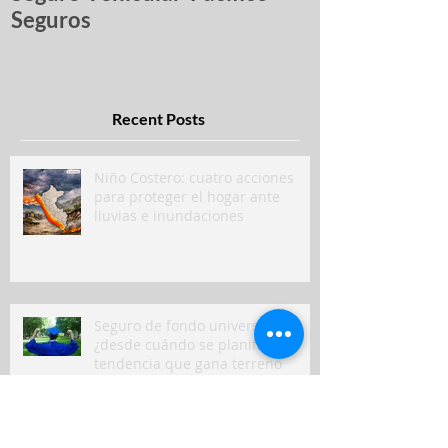
Seguros
Recent Posts
Niño Costero: cuatro acciones
para proteger el hogar ante
lluvias e inundaciones
Seguro de fondo universitario,
¿desde cuándo se planifica? La
tendencia que gana terreno
El vínculo con las mascotas crece: