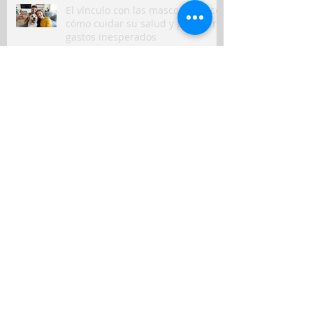
El vínculo con las mascotas crece:
cómo cuidar su salud y prevenir
gastos inesperados
RIMAC impulsa la prevención vial
con su simulador móvil de
manejo
Peruanos destinan hasta el 10%
de sus ingresos mensuales a
gastos de salud
Seguros en Perú: ¿en qué
indemnizaron más a clientes y
qué puede venir?