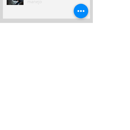
manejo
Peruanos destinan hasta el 10%
de sus ingresos mensuales a
gastos de salud
Seguros en Perú: ¿en qué
indemnizaron más a clientes y
qué puede venir?
Nuevo seguro para mascotas
refleja crecimiento del bienestar
animal en Perú