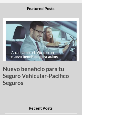
Featured Posts
Nuevo beneficio para tu
Una lista de p
Seguro Vehicular-Pacifico
autos más ro
Seguros
Recent Posts