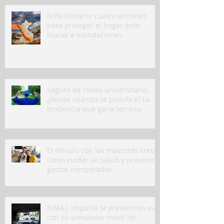
Niño Costero: cuatro acciones
para proteger el hogar ante
lluvias e inundaciones
Seguro de fondo universitario,
¿desde cuándo se planifica? La
tendencia que gana terreno
El vínculo con las mascotas crece:
cómo cuidar su salud y prevenir
gastos inesperados
RIMAC impulsa la prevención vial
con su simulador móvil de