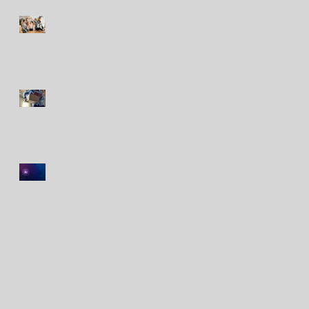
Seguros de viviendas contra
sismos: ¿cuáles son las
coberturas y los costos?
Avanza proyecto para
impulsar un seguro de
desempleo en Perú
La IA acelera la atención de
seguros vehiculares