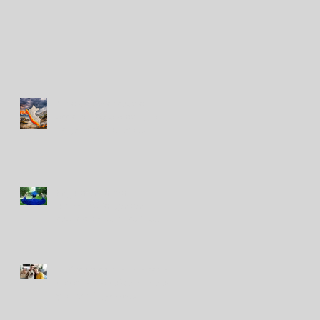
Niño Costero: cuatro
acciones para proteger el
hogar ante lluvias e
inundaciones
Seguro de fondo
universitario, ¿desde
cuándo se planifica? La
tendencia que gana terreno
El vínculo con las mascotas
crece: cómo cuidar su salud
y prevenir gastos
inesperados