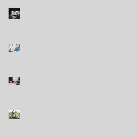
RIMAC impulsa la
prevención vial con su
simulador móvil de manejo
Peruanos destinan hasta el
10% de sus ingresos
mensuales a gastos de
salud
Seguros en Perú: ¿en qué
indemnizaron más a
clientes y qué puede venir?
Nuevo seguro para
mascotas refleja
crecimiento del bienestar
animal en Perú