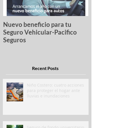
Nuevo beneficio para tu
Una lista de p
Seguro Vehicular-Pacifico
autos más ro
Seguros
Recent Posts
Niño Costero: cuatro acciones
para proteger el hogar ante
lluvias e inundaciones
Seguro de fondo universitario,