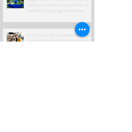
¿desde cuándo se planifica? La
tendencia que gana terreno
El vínculo con las mascotas crece:
cómo cuidar su salud y prevenir
gastos inesperados
RIMAC impulsa la prevención vial
con su simulador móvil de
manejo
Peruanos destinan hasta el 10%
de sus ingresos mensuales a
gastos de salud