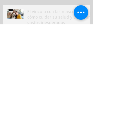
El vínculo con las mascotas crece:
cómo cuidar su salud y prevenir
gastos inesperados
RIMAC impulsa la prevención vial
con su simulador móvil de
manejo
Peruanos destinan hasta el 10%
de sus ingresos mensuales a
gastos de salud
Seguros en Perú: ¿en qué
indemnizaron más a clientes y