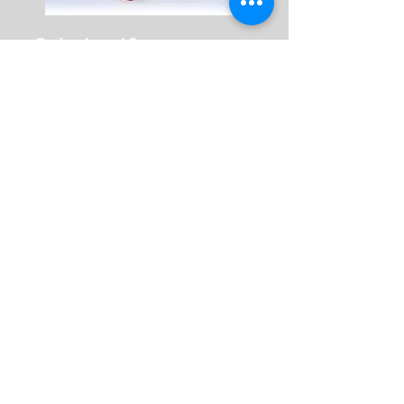
¿Qué cubre el Seguro
Universitario?
Tus hijos reciben la suma
establecida por ti para pagarse
la universidad, en caso que
fallezcas o sufras invalidez total; si
nada te pasa, al término del plazo
de tu seguro recibes el total de tus
aportes y la rentabilidad.