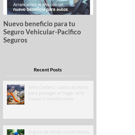
Nuevo beneficio para tu
Una lista de p
Seguro Vehicular-Pacifico
autos más ro
Seguros
Recent Posts
Niño Costero: cuatro acciones
para proteger el hogar ante
lluvias e inundaciones
Seguro de fondo universitario,