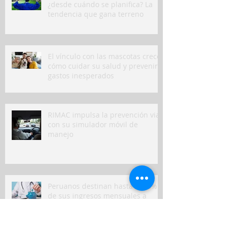
¿desde cuándo se planifica? La
tendencia que gana terreno
El vínculo con las mascotas crece:
cómo cuidar su salud y prevenir
gastos inesperados
RIMAC impulsa la prevención vial
con su simulador móvil de
manejo
Peruanos destinan hasta el 10%
de sus ingresos mensuales a
gastos de salud