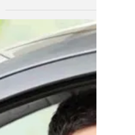
vehículos circulan sin seguro
de todo riesgo
Según cifras de INVIAS, 42.288.500
vehículos transitaron en el año 2014 por
los peajes de Colombia, una cifra que
puede llegar a ser...