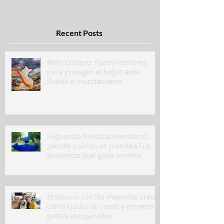
Recent Posts
Niño Costero: cuatro acciones
para proteger el hogar ante
lluvias e inundaciones
Seguro de fondo universitario,
¿desde cuándo se planifica? La
tendencia que gana terreno
El vínculo con las mascotas crece:
cómo cuidar su salud y prevenir
gastos inesperados