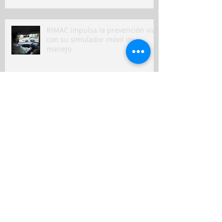
RIMAC impulsa la prevención vial
con su simulador móvil de
manejo
Peruanos destinan hasta el 10%
de sus ingresos mensuales a
gastos de salud
Seguros en Perú: ¿en qué
indemnizaron más a clientes y
qué puede venir?
Nuevo seguro para mascotas