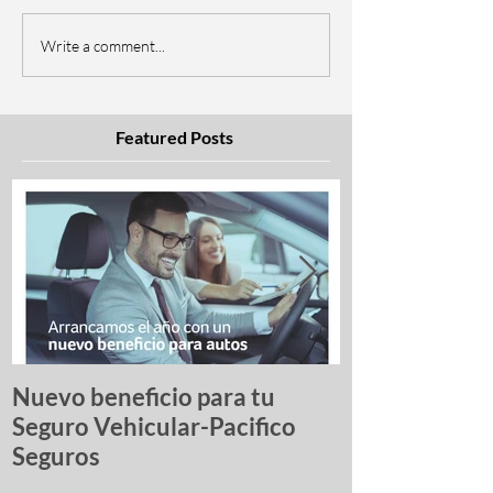
Write a comment...
Featured Posts
Nuevo beneficio para tu
Una lista de p
Seguro Vehicular-Pacifico
autos más ro
Seguros