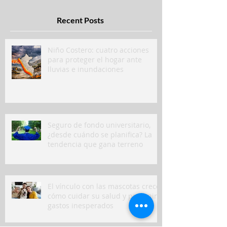
Recent Posts
Niño Costero: cuatro acciones
para proteger el hogar ante
lluvias e inundaciones
Seguro de fondo universitario,
¿desde cuándo se planifica? La
tendencia que gana terreno
El vínculo con las mascotas crece:
cómo cuidar su salud y prevenir
gastos inesperados