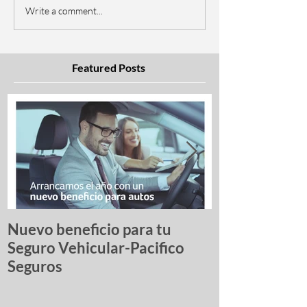
Write a comment...
Featured Posts
Nuevo beneficio para tu
Una lista de p
Seguro Vehicular-Pacifico
autos más ro
Seguros