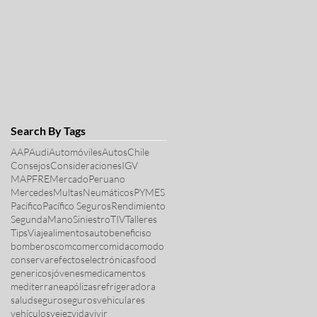
Search By Tags
AAP
Audi
Automóviles
Autos
Chile
Consejos
Consideraciones
IGV
MAPFRE
MercadoPeruano
Mercedes
Multas
Neumáticos
PYMES
Pacifico
Pacífico Seguros
Rendimiento
SegundaMano
Siniestro
TIV
Talleres
Tips
Viaje
alimentos
auto
beneficiso
bomberos
com
comer
comida
comodo
conservar
efectos
electrónicas
food
genericos
jóvenes
medicamentos
mediterranea
pólizas
refrigeradora
salud
seguro
seguros
vehiculares
vehículos
vejez
vida
vivir