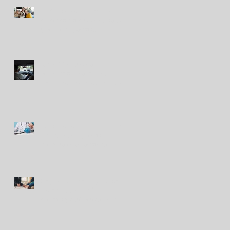
El vínculo con las mascotas
crece: cómo cuidar su salud
y prevenir gastos
inesperados
RIMAC impulsa la
prevención vial con su
simulador móvil de manejo
Peruanos destinan hasta el
10% de sus ingresos
mensuales a gastos de
salud
Seguros en Perú: ¿en qué
indemnizaron más a
clientes y qué puede venir?