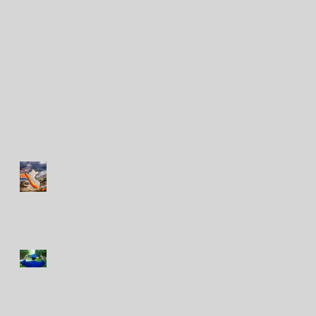
Niño Costero: cuatro
acciones para proteger el
hogar ante lluvias e
inundaciones
Seguro de fondo
universitario, ¿desde
cuándo se planifica? La
tendencia que gana terreno