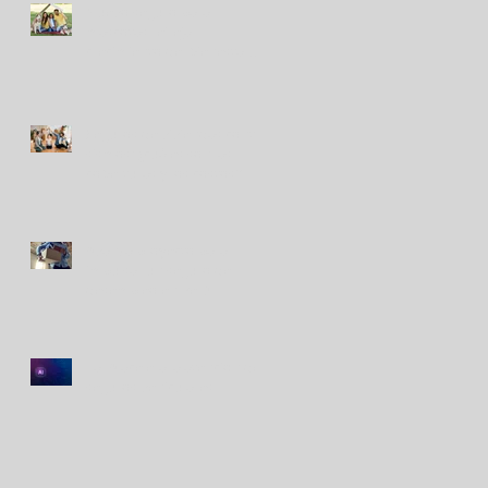
Nuevo seguro para
mascotas refleja
crecimiento del bienestar
animal en Perú
Seguros de viviendas contra
sismos: ¿cuáles son las
coberturas y los costos?
Avanza proyecto para
impulsar un seguro de
desempleo en Perú
La IA acelera la atención de
seguros vehiculares