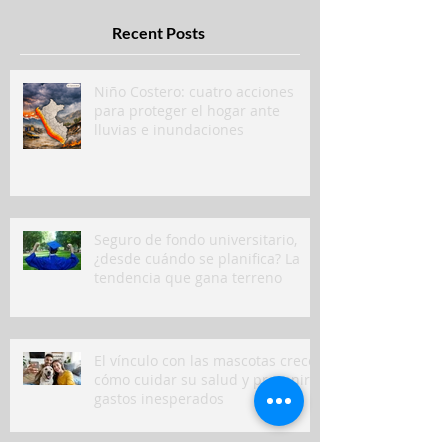
Recent Posts
Niño Costero: cuatro acciones
para proteger el hogar ante
lluvias e inundaciones
Seguro de fondo universitario,
¿desde cuándo se planifica? La
tendencia que gana terreno
El vínculo con las mascotas crece:
cómo cuidar su salud y prevenir
gastos inesperados