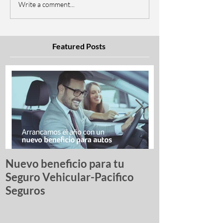
Write a comment...
Featured Posts
Nuevo beneficio para tu
Una lista de p
Seguro Vehicular-Pacifico
autos más ro
Seguros