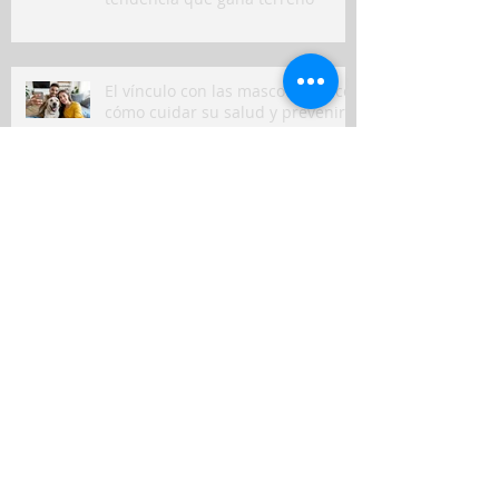
El vínculo con las mascotas crece:
cómo cuidar su salud y prevenir
gastos inesperados
RIMAC impulsa la prevención vial
con su simulador móvil de
manejo
Peruanos destinan hasta el 10%
de sus ingresos mensuales a
gastos de salud