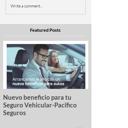
Write a comment...
Featured Posts
Nuevo beneficio para tu
Una lista de p
Seguro Vehicular-Pacifico
autos más ro
Seguros