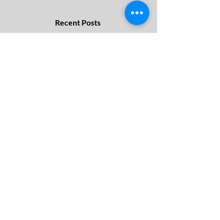
Recent Posts
Niño Costero: cuatro acciones
para proteger el hogar ante
lluvias e inundaciones
Seguro de fondo universitario,
¿desde cuándo se planifica? La
tendencia que gana terreno
El vínculo con las mascotas crece:
cómo cuidar su salud y prevenir
gastos inesperados