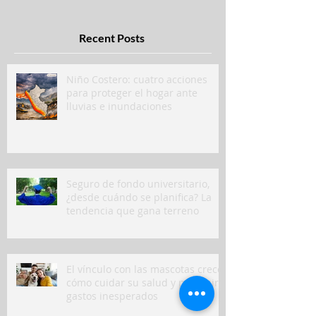
Recent Posts
Niño Costero: cuatro acciones
para proteger el hogar ante
lluvias e inundaciones
Seguro de fondo universitario,
¿desde cuándo se planifica? La
tendencia que gana terreno
El vínculo con las mascotas crece:
cómo cuidar su salud y prevenir
gastos inesperados