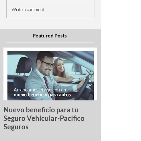
Write a comment...
Featured Posts
Nuevo beneficio para tu
Una lista de p
Seguro Vehicular-Pacifico
autos más ro
Seguros