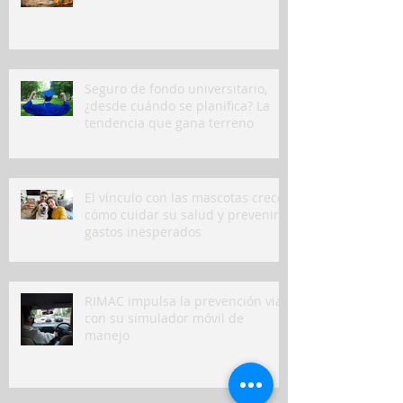
Seguro de fondo universitario,
¿desde cuándo se planifica? La
tendencia que gana terreno
El vínculo con las mascotas crece:
cómo cuidar su salud y prevenir
gastos inesperados
RIMAC impulsa la prevención vial
con su simulador móvil de
manejo