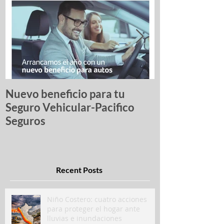
Nuevo beneficio para tu
Una lista de p
Seguro Vehicular-Pacifico
autos más ro
Seguros
Recent Posts
Niño Costero: cuatro acciones
para proteger el hogar ante
lluvias e inundaciones