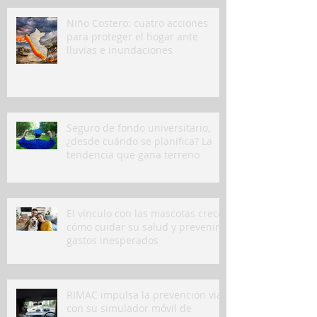
Niño Costero: cuatro acciones
para proteger el hogar ante
lluvias e inundaciones
Seguro de fondo universitario,
¿desde cuándo se planifica? La
tendencia que gana terreno
El vínculo con las mascotas crece:
cómo cuidar su salud y prevenir
gastos inesperados
RIMAC impulsa la prevención vial
con su simulador móvil de