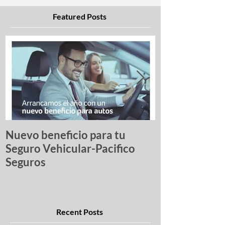
Featured Posts
Nuevo beneficio para tu
Una lista de p
Seguro Vehicular-Pacifico
autos más ro
Seguros
Recent Posts