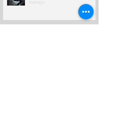
manejo
Peruanos destinan hasta el 10%
de sus ingresos mensuales a
gastos de salud
Seguros en Perú: ¿en qué
indemnizaron más a clientes y
qué puede venir?
Nuevo seguro para mascotas
refleja crecimiento del bienestar
animal en Perú