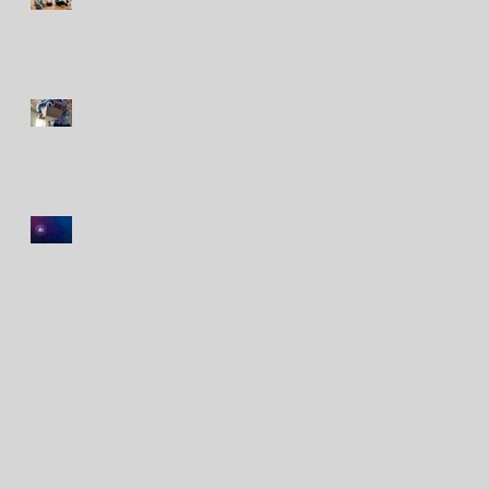
sismos: ¿cuáles son las
coberturas y los costos?
Avanza proyecto para
impulsar un seguro de
desempleo en Perú
La IA acelera la atención de
seguros vehiculares