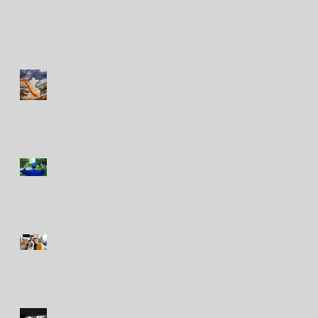
Niño Costero: cuatro
acciones para proteger el
hogar ante lluvias e
inundaciones
Seguro de fondo
universitario, ¿desde
cuándo se planifica? La
tendencia que gana terreno
El vínculo con las mascotas
crece: cómo cuidar su salud
y prevenir gastos
inesperados
RIMAC impulsa la