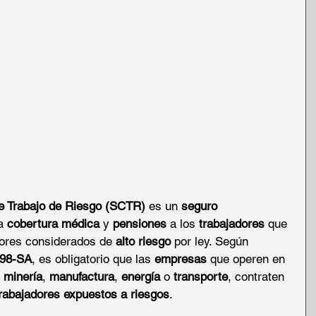
e Trabajo de Riesgo (SCTR)
 es un 
seguro 
a 
cobertura médica
 y 
pensiones
 a los 
trabajadores
 que 
ores considerados de 
alto riesgo
 por ley. Según 
-98-SA
, es obligatorio que las 
empresas
 que operen en 
 
minería
, 
manufactura
, 
energía
 o 
transporte
, contraten 
rabajadores expuestos a riesgos
.