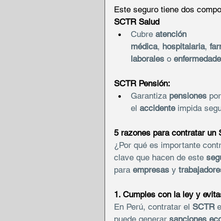
Este seguro tiene dos compo
SCTR Salud
Cubre 
atención 
médica
, 
hospitalaria
, 
fa
laborales
 o 
enfermedades
SCTR Pensión:
Garantiza 
pensiones
 por
el 
accidente
 impida segu
5 razones para contratar un
¿Por qué es importante contr
clave que hacen de este 
seg
para 
empresas
 y 
trabajadore
1. Cumples con la ley y evit
En Perú, contratar el 
SCTR
 
puede generar 
sanciones ec