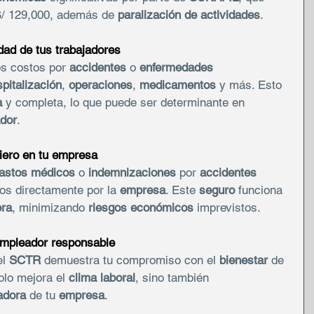
S/ 129,000, además de 
paralización de actividades
.
dad de tus trabajadores
os costos por 
accidentes
 o 
enfermedades 
pitalización
, 
operaciones
, 
medicamentos
 y más. Esto 
a
 y completa, lo que puede ser determinante en 
ador
.
iero en tu empresa
astos médicos
 o 
indemnizaciones
 por 
accidentes 
os directamente por la 
empresa
. Este 
seguro
 funciona 
era
, minimizando 
riesgos económicos
 imprevistos.
empleador responsable
l 
SCTR
 demuestra tu compromiso con el 
bienestar
 de 
olo mejora el 
clima laboral
, sino también 
adora
 de tu 
empresa
.