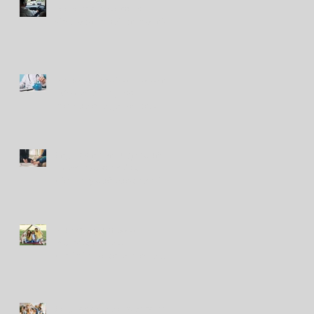
prevención vial con su
simulador móvil de manejo
Peruanos destinan hasta el
10% de sus ingresos
mensuales a gastos de
salud
Seguros en Perú: ¿en qué
indemnizaron más a
clientes y qué puede venir?
Nuevo seguro para
mascotas refleja
crecimiento del bienestar
animal en Perú
Seguros de viviendas contra