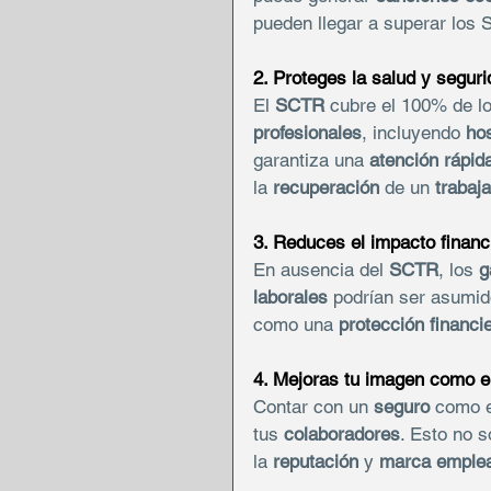
pueden llegar a superar los 
2. Proteges la salud y seguri
El 
SCTR
 cubre el 100% de l
profesionales
, incluyendo 
hos
garantiza una 
atención rápid
la 
recuperación
 de un 
trabaj
3. Reduces el impacto financ
En ausencia del 
SCTR
, los 
g
laborales
 podrían ser asumid
como una 
protección financi
4. Mejoras tu imagen como 
Contar con un 
seguro
 como e
tus 
colaboradores
. Esto no s
la 
reputación
 y 
marca emple