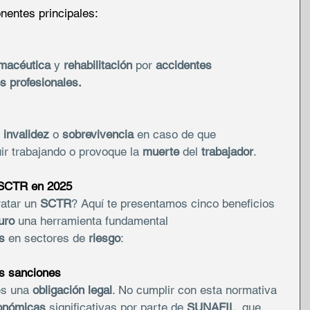
nentes principales:
rmacéutica
 y 
rehabilitación
 por 
accidentes 
 profesionales.
 
invalidez
 o 
sobrevivencia
 en caso de que 
ir trabajando o provoque la 
muerte
 del 
trabajador
.
 SCTR en 2025
atar un 
SCTR
? Aquí te presentamos cinco beneficios 
uro
 una herramienta fundamental 
s
 en sectores de 
riesgo
:
as sanciones
es una 
obligación legal
. No cumplir con esta normativa 
onómicas
 significativas por parte de 
SUNAFIL
, que 